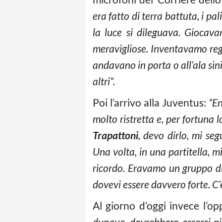
era fatto di terra battuta, i pa
la luce si dileguava. Giocava
meravigliose. Inventavamo rego
andavano in porta o all’ala sin
altri”.
Poi l’arrivo alla Juventus:
“En
molto ristretta e, per fortuna l
Trapattoni
, devo dirlo, mi se
Una volta, in una partitella, m
ricordo. Eravamo un gruppo di 
dovevi essere davvero forte. C
Al giorno d’oggi invece l’o
dunque, dovrebbero esserci più 