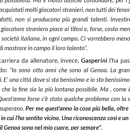
quistati molti giocatori stranieri, non tutti dei fenom
infatti, non si producono più grandi talenti. Investi
n giocatore straniero piace ai tifosi e, forse, costa me
a società italiana, in ogni campo. Ci vorrebbero meno s
 di mostrare in campo il loro talento”.
arriera da allenatore, invece,
Gasperini
l’ha pas
ndo:
“Io sono otto anni che sono al Genoa. La grand
. E’ una città dove si sta benissimo e io sto benissimo
ro che la fine sia la più lontana possibile. Ma , come
Quest’anno forse c’è stato qualche problema con la 
i superano.
Per me quest’anno la cosa più bella, oltre ai
o in cui l’ho sentito vicino. Una riconoscenza così e
il Genoa sono nel mio cuore, per sempre”.