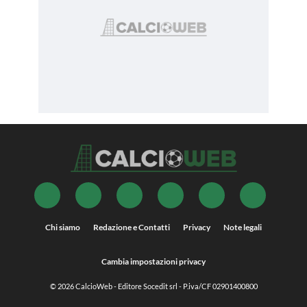
Chi siamo
Redazione e Contatti
Privacy
Note legali
Cambia impostazioni privacy
© 2026
CalcioWeb
- Editore Socedit srl - P.iva/CF 02901400800