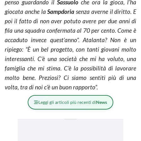
penso guardando il
Sassuolo
che ora la gioca, l’ha
giocata anche la
Sampdoria
senza averne il diritto. E
poi il fatto di non aver potuto avere
per due anni di
fila una squadra
confermata
al 70 per cento. Come è
accaduto invece quest’anno”. Atalanta? Non è un
ripiego: “
È un bel progetto, con tanti giovani molto
interessanti. C’
è
una
società
che mi
ha voluto, una
famiglia che mi stima. C’è la possibilità di lavorare
molto bene.
Preziosi? C
i siamo sentiti più di una
volta, tra di noi c’è un buon rapporto”.
Leggi gli articoli più recenti di
News