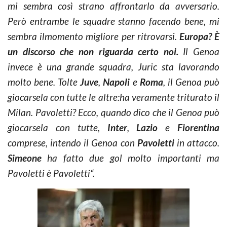
mi sembra così strano affrontarlo da avversario.
Però
entrambe le squadre stanno facendo
bene, mi
sembra il
momento migliore per
ritrovarsi.
Europa?
È
un discorso che non
riguarda certo noi
.
Il Genoa
invece è una grande squadra,
Juric
sta lavorando
molto bene.
Tolte
Juve
,
Napoli
e
Roma
,
il Genoa
può
giocarsela con tutte le altre:
ha veramente triturato il
Milan.
Pavoletti
?
Ecco,
quando dico
che il Genoa può
giocarsela con tutte,
Inter
,
Lazio
e
Fiorentina
comprese, intendo
il Genoa
con
Pavoletti
in attacco.
Simeone
ha fatto due gol molto importanti ma
Pavoletti
è
Pavoletti
“
.