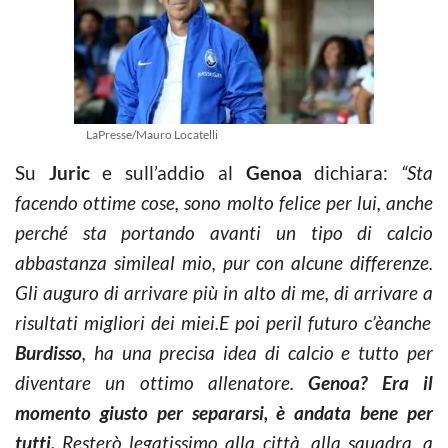
LaPresse/Mauro Locatelli
Su
Juric
e sull’addio al
Genoa
dichiara:
“Sta
facendo ottime
cose, sono molto felice per lui, anche
perché sta portando avanti un
tipo di calcio
abbastanza simile
al mio, pur con alcune differenze
.
Gli auguro di arrivare più in
alto di
me, di
arrivare a
risultati migliori dei miei.E
poi per
il futuro
c’è
anche
Burdisso
, ha
una precisa ide
a di calcio e tutto per
diventare un ottimo allenatore.
Genoa?
Era il
momento giusto per separarsi, è andata bene per
tutti.
Resterò legatissimo alla città, alla squadra, a