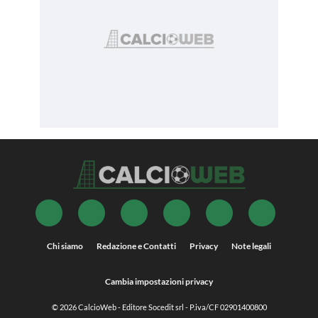
Chi siamo
Redazione e Contatti
Privacy
Note legali
Cambia impostazioni privacy
© 2026
CalcioWeb
- Editore Socedit srl - P.iva/CF 02901400800