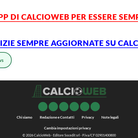
APP DI CALCIOWEB PER ESSERE SE
TIZIE SEMPRE AGGIORNATE SU CA
ws
Chi siamo
Redazione e Contatti
Privacy
Note legali
Cambia impostazioni privacy
© 2026
CalcioWeb
- Editore Socedit srl - P.iva/CF 02901400800