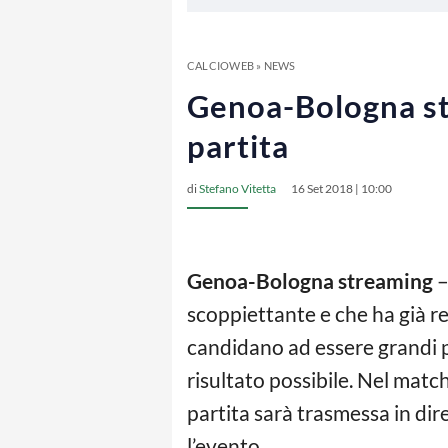
CALCIOWEB
»
NEWS
Genoa-Bologna str
partita
di
Stefano Vitetta
16 Set 2018 | 10:00
Genoa-Bologna streaming
–
scoppiettante e che ha già r
candidano ad essere grandi pr
risultato possibile. Nel matc
partita sarà trasmessa in dire
l’evento.