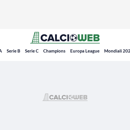
 A
Serie B
Serie C
Champions
Europa League
Mondiali 20