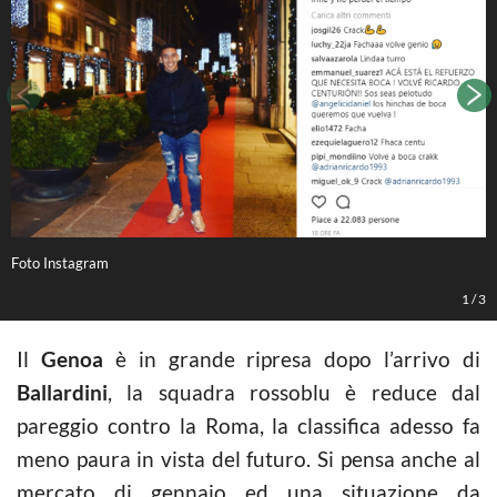
Foto Instagram
C
1
/
3
Il
Genoa
è in grande ripresa dopo l’arrivo di
Ballardini
, la squadra rossoblu è reduce dal
pareggio contro la Roma, la classifica adesso fa
meno paura in vista del futuro. Si pensa anche al
mercato di gennaio ed una situazione da