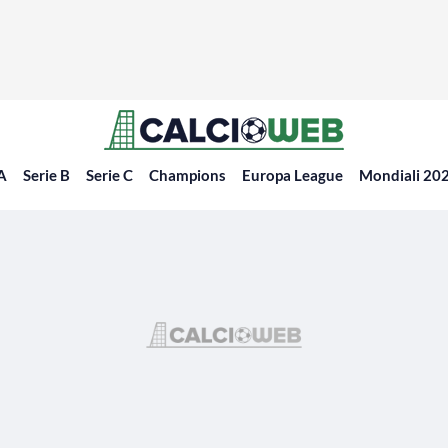
 A
Serie B
Serie C
Champions
Europa League
Mondiali 20