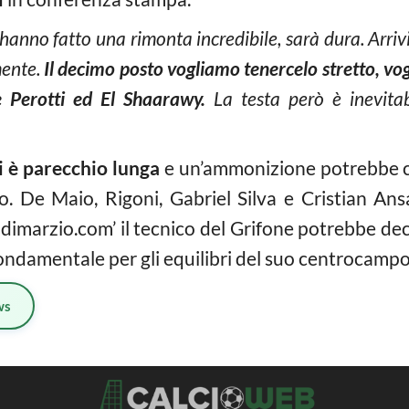
 hanno fatto una rimonta incredibile, sarà dura.
Arriv
mente.
Il decimo posto vogliamo tenercelo stretto
, vo
 Perotti ed El Shaarawy.
La testa però è inevitab
ati è parecchio lunga
e un’ammonizione potrebbe c
. De Maio, Rigoni, Gabriel Silva e Cristian Ansal
imarzio.com’ il tecnico del Grifone potrebbe deci
fondamentale per gli equilibri del suo centrocampo
ws