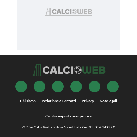
Chi siamo
Redazione e Contatti
Privacy
Note legali
Cambia impostazioni privacy
© 2026
CalcioWeb
- Editore Socedit srl - P.iva/CF 02901400800