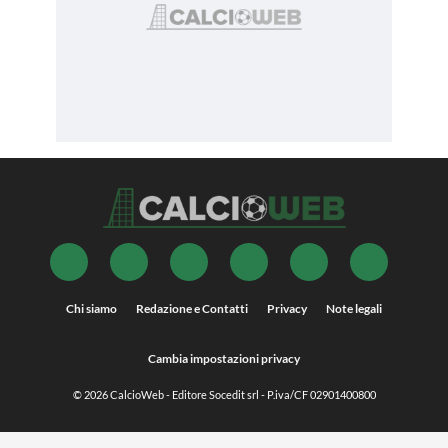
Chi siamo
Redazione e Contatti
Privacy
Note legali
Cambia impostazioni privacy
© 2026
CalcioWeb
- Editore Socedit srl - P.iva/CF 02901400800