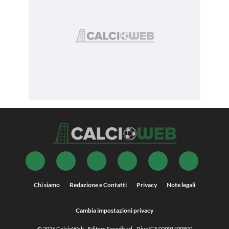
Chi siamo
Redazione e Contatti
Privacy
Note legali
Cambia impostazioni privacy
© 2026
CalcioWeb
- Editore Socedit srl - P.iva/CF 02901400800