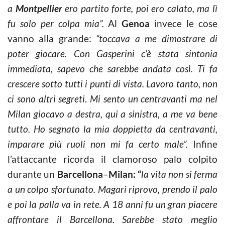
a
Montpellier
ero partito forte, poi ero calato, ma lì
fu solo per colpa mia”.
Al
Genoa
invece le cose
vanno alla grande:
“toccava a me dimostrare di
poter giocare. Con Gasperini c’è stata sintonia
immediata, sapevo che sarebbe andata così. Ti fa
crescere sotto tutti i punti di vista. Lavoro tanto, non
ci sono altri segreti
.
Mi sento un centravanti ma nel
Milan giocavo a destra, qui a sinistra, a me va bene
tutto. Ho segnato la mia doppietta da centravanti,
imparare più ruoli non mi fa certo male”.
Infine
l’attaccante ricorda il clamoroso palo colpito
durante un
Barcellona
–
Milan: “
l
a vita non si ferma
a un colpo sfortunato. Magari riprovo, prendo il palo
e poi la palla va in rete. A 18 anni fu un gran piacere
affrontare il Barcellona. Sarebbe stato meglio