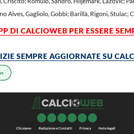
li, Criscito; Romulo, Sandro, Hiljemark, Lazovic; 
no Alves, Gagliolo, Gobbi; Barillà, Rigoni, Stulac; C
APP DI CALCIOWEB PER ESSERE
SEM
TIZIE SEMPRE AGGIORNATE SU CA
ws
Chi siamo
Redazione e Contatti
Privacy
Note legali