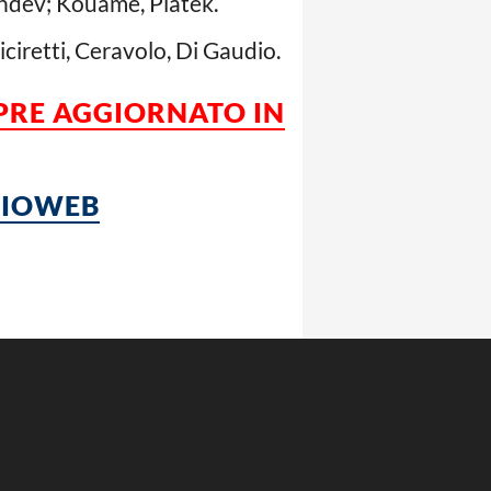
Pandev; Kouamè, Piatek.
iciretti, Ceravolo, Di Gaudio.
PRE AGGIORNATO IN
LCIOWEB