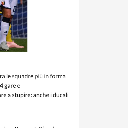
tra le squadre più in forma
4
gare e
e a stupire: anche i ducali