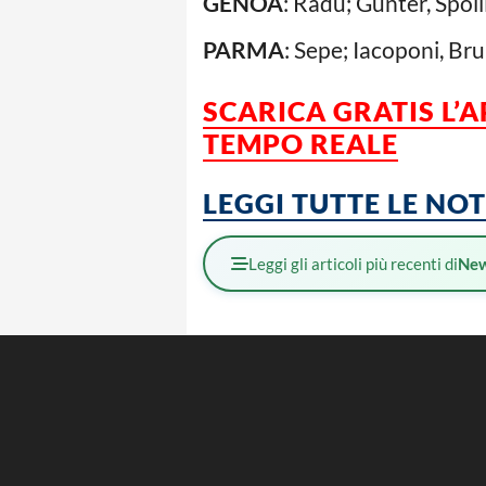
GENOA
: Radu; Gunter, Spol
PARMA
: Sepe; Iacoponi, Bru
SCARICA GRATIS L’
TEMPO REALE
LEGGI TUTTE LE NO
Leggi gli articoli più recenti di
Ne