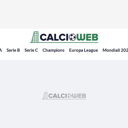
 A
Serie B
Serie C
Champions
Europa League
Mondiali 20