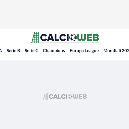
 A
Serie B
Serie C
Champions
Europa League
Mondiali 20