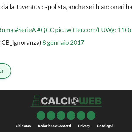
dalla Juventus capolista, anche se i bianconeri h
Roma
#SerieA
#QCC
pic.twitter.com/LUWgc11Oq
@CB_Ignoranza)
8 gennaio 2017
ws
Chi siamo
Redazione e Contatti
Privacy
Note legali