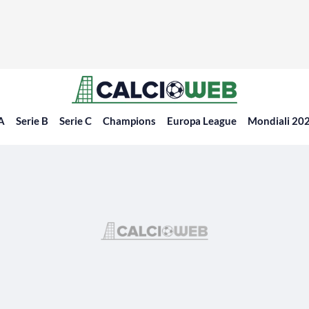
 A
Serie B
Serie C
Champions
Europa League
Mondiali 20