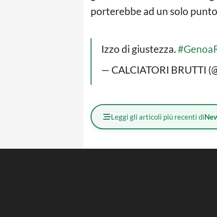
porterebbe ad un solo punto 
Izzo di giustezza.
#Genoa
— CALCIATORI BRUTTI (
Leggi gli articoli più recenti di
Ne