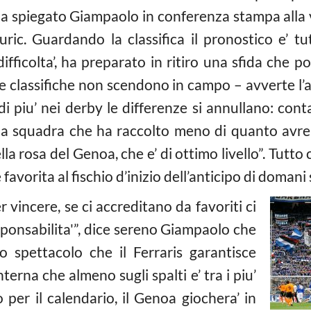
ha spiegato Giampaolo in conferenza stampa alla vi
ric. Guardando la classifica il pronostico e’ tu
 difficolta’, ha preparato in ritiro una sfida che 
Le classifiche non scendono in campo – avverte l’a
 piu’ nei derby le differenze si annullano: conta
squadra che ha raccolto meno di quanto avrebb
la rosa del Genoa, che e’ di ottimo livello”. Tutto c
favorita al fischio d’inizio dell’anticipo di domani 
vincere, se ci accreditano da favoriti ci
onsabilita'”, dice sereno Giampaolo che
o spettacolo che il Ferraris garantisce
erna che almeno sugli spalti e’ tra i piu’
 per il calendario, il Genoa giochera’ in