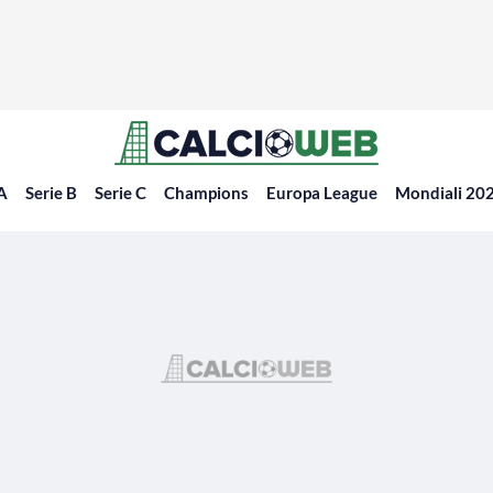
 A
Serie B
Serie C
Champions
Europa League
Mondiali 20