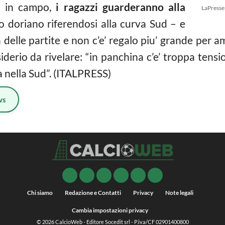
o in campo,
i ragazzi guarderanno alla
LaPresse
co doriano riferendosi alla curva Sud – e
a delle partite e non c’e’ regalo piu’ grande per a
derio da rivelare: “in panchina c’e’ troppa tensio
 nella Sud”. (ITALPRESS)
ws
Chi siamo
Redazione e Contatti
Privacy
Note legali
Cambia impostazioni privacy
© 2026
CalcioWeb
- Editore Socedit srl - P.iva/CF 02901400800