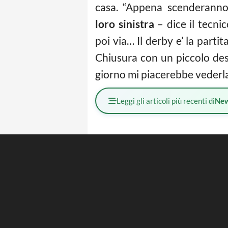
casa. “Appena scenderann
loro sinistra
– dice il tecni
poi via… Il derby e’ la partit
Chiusura con un piccolo desi
giorno mi piacerebbe vederla
Leggi gli articoli più recenti di
Ne