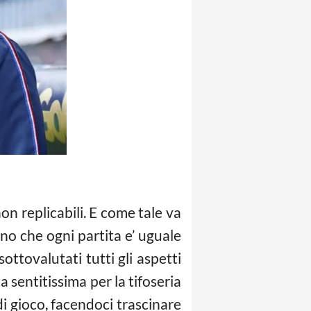
non replicabili. E come tale va
o che ogni partita e’ uguale
ottovalutati tutti gli aspetti
a sentitissima per la tifoseria
 di gioco, facendoci trascinare