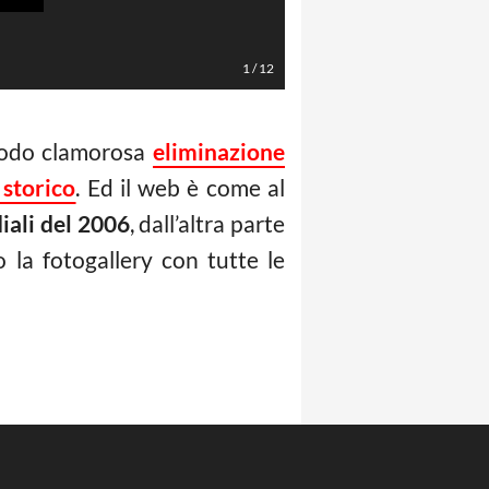
1
/
12
 modo clamorosa
eliminazione
 storico
. Ed il web è come al
ali del 2006
, dall’altra parte
 la fotogallery con tutte le