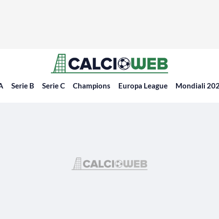
 A
Serie B
Serie C
Champions
Europa League
Mondiali 20