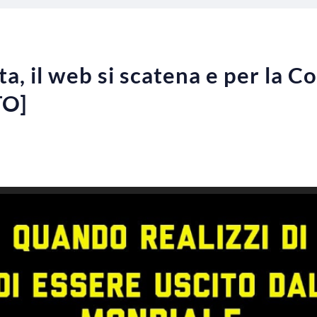
, il web si scatena e per la C
TO]