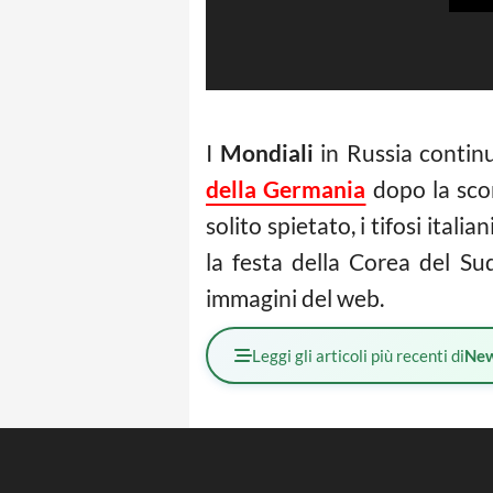
I
Mondiali
in Russia contin
della Germania
dopo la scon
solito spietato, i tifosi itali
la festa della Corea del Su
immagini del web.
Leggi gli articoli più recenti di
Ne