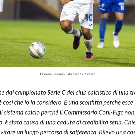
Donato Fasano/LaPresse LaPresse/
one dal campionato
Serie C
del club calcistico di una t
 così che io la considero. È una sconfitta perché esce 
r il sistema calcio perché il Commissario Coni-Figc non
o, è stato causa di una caduta di credibilità seria. Chi
vitare un lungo percorso di sofferenza. Rilevo una co