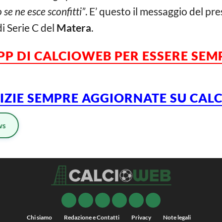
 se ne esce sconfitti”
. E’ questo il messaggio del pr
i Serie C del
Matera
.
APP DI CALCIOWEB PER ESSERE SE
TIZIE SEMPRE AGGIORNATE SU CA
ws
Chi siamo
Redazione e Contatti
Privacy
Note legali