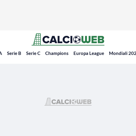
 A
Serie B
Serie C
Champions
Europa League
Mondiali 20