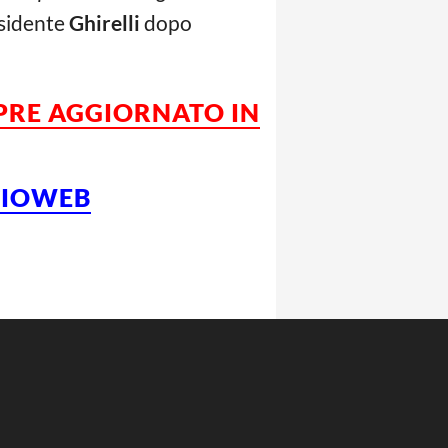
esidente
Ghirelli
dopo
MPRE AGGIORNATO IN
LCIOWEB