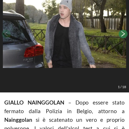
F
1
/
18
GIALLO NAINGGOLAN
– Dopo essere stato
fermato dalla Polizia in Belgio, attorno a
Nainggolan
si è scatenato un vero e proprio
polverone. I valori dell’alcol test a cui si è