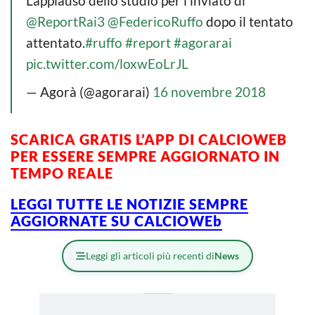
L’applauso dello studio per l’inviato di
@ReportRai3
@FedericoRuffo
dopo il tentato
attentato.
#ruffo
#report
#agorarai
pic.twitter.com/loxwEoLrJL
— Agorà (@agorarai)
16 novembre 2018
SCARICA GRATIS L’
APP DI CALCIOWEB
PER ESSERE SEMPRE AGGIORNATO IN
TEMPO REALE
LEGGI TUTTE LE NOTIZIE SEMPRE
AGGIORNATE SU CALCIOWEb
Leggi gli articoli più recenti di
News