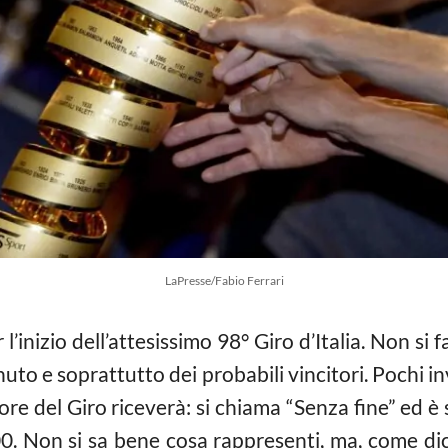
LaPresse/Fabio Ferrari
nizio dell’attesissimo 98° Giro d’Italia. Non si fa 
nuto e soprattutto dei probabili vincitori. Pochi i
tore del Giro riceverà: si chiama “Senza fine” ed è
00. Non si sa bene cosa rappresenti, ma, come di