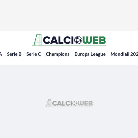
 A
Serie B
Serie C
Champions
Europa League
Mondiali 20