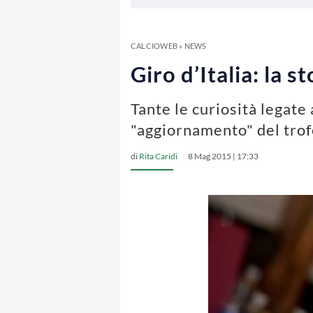
CALCIOWEB
»
NEWS
Giro d’Italia: la s
Tante le curiosità legate 
"aggiornamento" del trof
di
Rita Caridi
8 Mag 2015 | 17:33