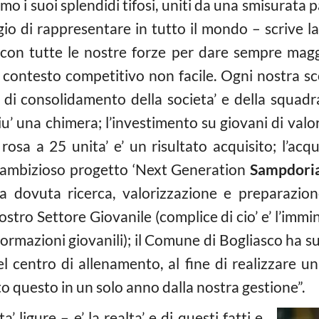
 i suoi splendidi tifosi, uniti da una smisurata p
gio di rappresentare in tutto il mondo – scrive l
on tutte le nostre forze per dare sempre maggiore
 contesto competitivo non facile. Ogni nostra scelt
i consolidamento della societa’ e della squadra, 
iu’ una chimera; l’investimento su giovani di valo
rosa a 25 unita’ e’ un risultato acquisito; l’acq
i; l’ambizioso progetto ‘Next Generation
Sampdoria
er la dovuta ricerca, valorizzazione e preparazi
ostro Settore Giovanile (complice di cio’ e’ l’immi
ormazioni giovanili); il Comune di Bogliasco ha sul
l centro di allenamento, al fine di realizzare 
tto questo in un solo anno dalla nostra gestione”.
 ligure – e’ la realta’ e di questi fatti e