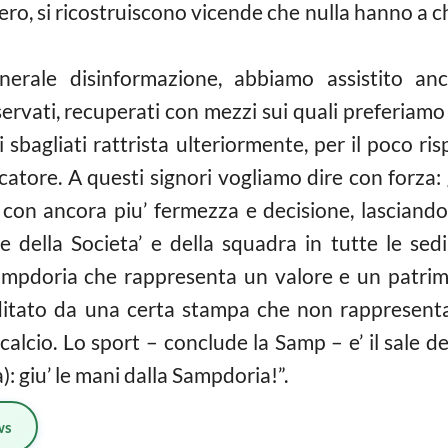
vero, si ricostruiscono vicende che nulla hanno a 
nerale disinformazione, abbiamo assistito anc
servati, recuperati con mezzi sui quali preferiamo
 sbagliati rattrista ulteriormente, per il poco ri
ocatore. A questi signori vogliamo dire con forza:
on ancora piu’ fermezza e decisione, lasciando a
ne della Societa’ e della squadra in tutte le sed
ampdoria che rappresenta un valore e un patrimo
tato da una certa stampa che non rappresenta ne’
i
calcio
. Lo sport – conclude la Samp – e’ il sale de
a): giu’ le mani dalla Sampdoria!”.
ws