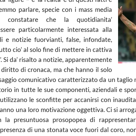
emmo parlare, specie con i mass media
e constatare che la quotidianita’
ssere particolarmente interessata alla
i e notizie fuorvianti, false, infondate,
tto cio’ al solo fine di mettere in cattiva
a’. Si da’ risalto a notizie, apparentemente
el diritto di cronaca, ma che hanno il solo
aggio comunicativo caratterizzato da un taglio n
orio in tutte le sue componenti, aziendali e sport
 utilizzano le sconfitte per accanirsi con inaudit
anno una loro motivazione oggettiva. Ci si arroga 
n la presuntuosa prosopopea di rappresentare 
n presenza di una stonata voce fuori dal coro, non