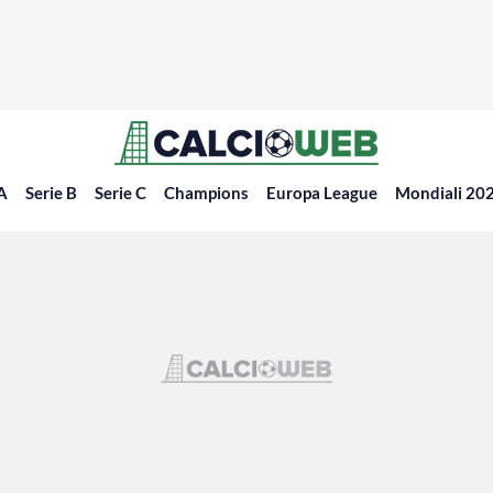
 A
Serie B
Serie C
Champions
Europa League
Mondiali 20