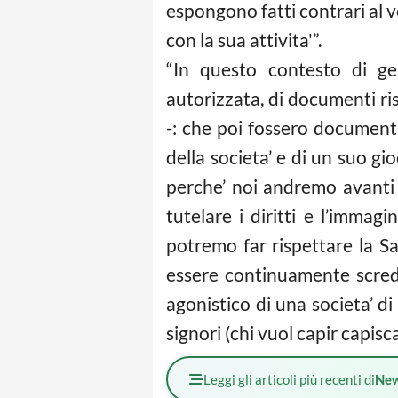
espongono fatti contrari al 
con la sua attivita'”.
“In questo contesto di ge
autorizzata, di documenti ri
-: che poi fossero documenti
della societa’ e di un suo gi
perche’ noi andremo avanti c
tutelare i diritti e l’immagi
potremo far rispettare la S
essere continuamente scredi
agonistico di una societa’ d
signori (chi vuol capir capisc
Leggi gli articoli più recenti di
Ne