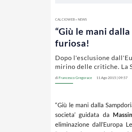
CALCIOWEB
»
NEWS
“Giù le mani dalla
furiosa!
Dopo l'esclusione dall'Eu
mirino delle critiche. La
di
Francesco Gregorace
11 Ago 2015 | 09:57
“Giù le mani dalla Sampdoria
societa’ guidata da
Massi
eliminazione dall’Europa L