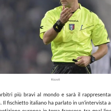
Rizzoli
rbitri più bravi al mondo e sarà il rappresentant
 Il fischietto italiano ha parlato in un’intervist
mpetizione europea in terra francese, tra goal lin