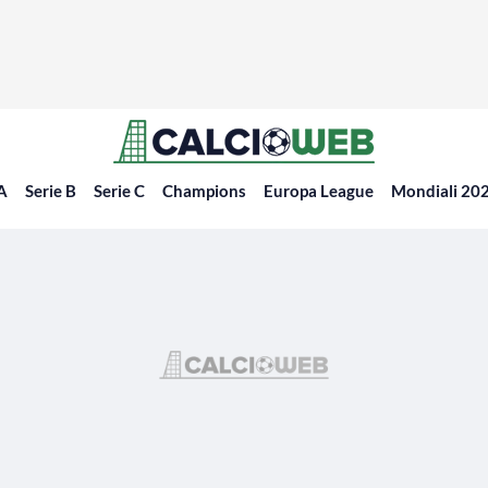
 A
Serie B
Serie C
Champions
Europa League
Mondiali 20