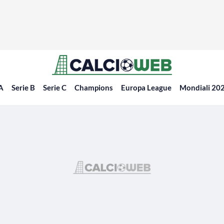
 A
Serie B
Serie C
Champions
Europa League
Mondiali 20