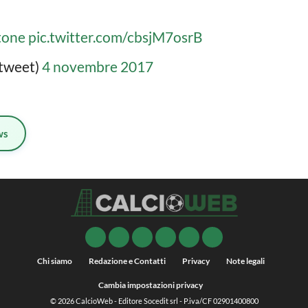
tone
pic.twitter.com/cbsjM7osrB
atweet)
4 novembre 2017
ws
Chi siamo
Redazione e Contatti
Privacy
Note legali
Cambia impostazioni privacy
© 2026
CalcioWeb
- Editore Socedit srl - P.iva/CF 02901400800