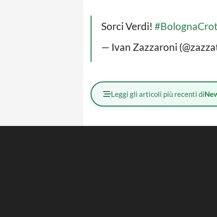
Sorci Verdi!
#BolognaCro
— Ivan Zazzaroni (@zazz
Leggi gli articoli più recenti di
Ne