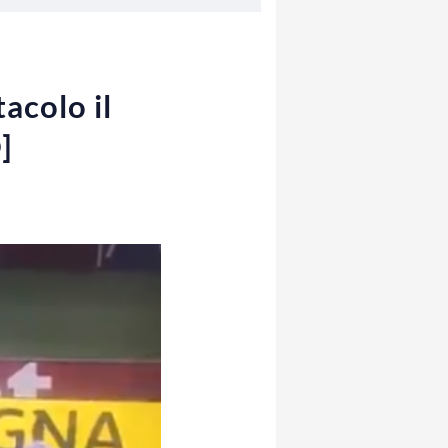
acolo il
]