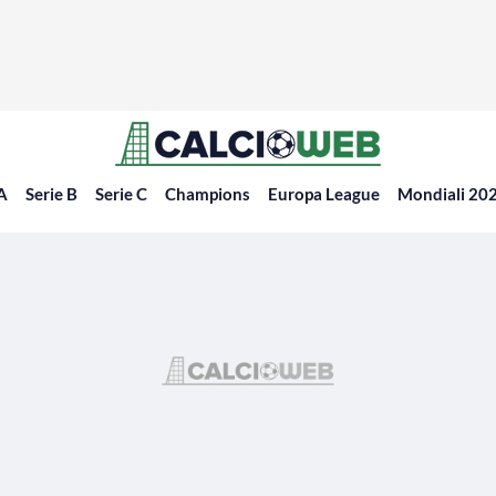
 A
Serie B
Serie C
Champions
Europa League
Mondiali 20