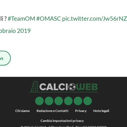
i ?
#TeamOM
#OMASC
pic.twitter.com/Jw56rN
bbraio 2019
ws
Chi siamo
Redazione e Contatti
Privacy
Note legali
Cambia impostazioni privacy