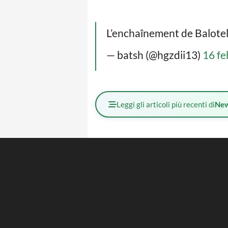
L’enchaînement de Balotell
— batsh (@hgzdii13)
16 fe
Leggi gli articoli più recenti di
Ne