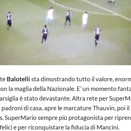
nte
Balotelli
sta dimostrando tutto il valore, enorm
n la maglia della Nazionale. E’ un momento fantast
Marsiglia è stato devastante. Altra rete per Super
i padroni di casa, apre le marcature Thauvin, poi i
os. SuperMario sempre più protagonista per riprend
felici e per riconquistare la fiducia di Mancini.