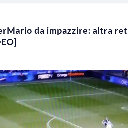
erMario da impazzire: altra ret
DEO]