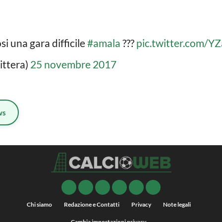
si una gara difficile
#amala
???
pic.twitter.com/
ittera)
25 novembre 2017
ws
Chi siamo
Redazione e Contatti
Privacy
Note legali
Cambia impostazioni privacy