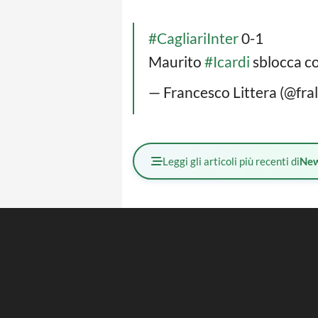
#CagliariInter
0-1
Maurito
#Icardi
sblocca co
— Francesco Littera (@fral
Leggi gli articoli più recenti di
Ne