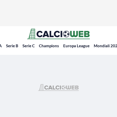
 A
Serie B
Serie C
Champions
Europa League
Mondiali 20