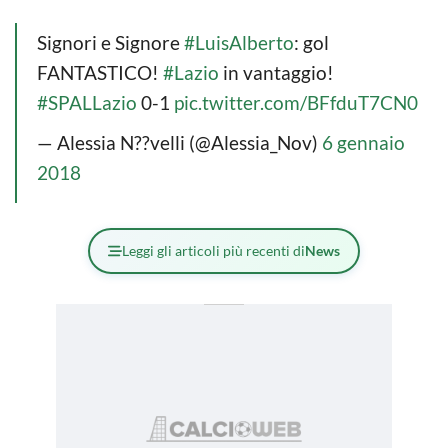
Signori e Signore
#LuisAlberto
: gol
FANTASTICO!
#Lazio
in vantaggio!
#SPALLazio
0-1
pic.twitter.com/BFfduT7CN0
— Alessia N??velli (@Alessia_Nov)
6 gennaio
2018
Leggi gli articoli più recenti di
News