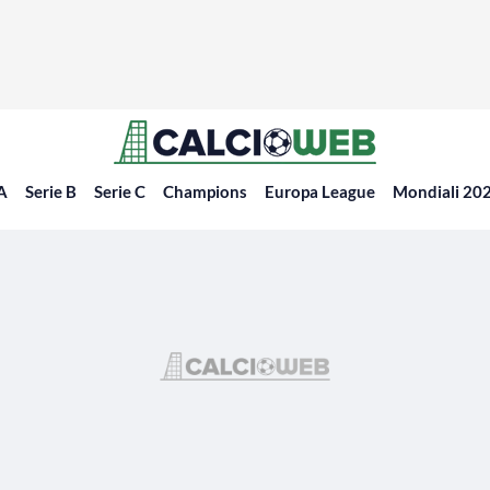
 A
Serie B
Serie C
Champions
Europa League
Mondiali 20