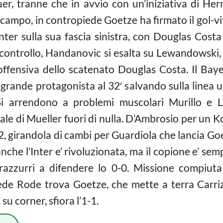
euer, tranne che in avvio con un’iniziativa di He
 campo, in contropiede Goetze ha firmato il gol-vitt
Inter sulla sua fascia sinistra, con Douglas Cost
controllo, Handanovic si esalta su Lewandowski, 
ffensiva dello scatenato Douglas Costa. Il Bayer
grande protagonista al 32′ salvando sulla linea u
i arrendono a problemi muscolari Murillo e La
onale di Mueller fuori di nulla. D’Ambrosio per u
2, girandola di cambi per Guardiola che lancia Goe
nche l’Inter e’ rivoluzionata, ma il copione e’ sem
razzurri a difendere lo 0-0. Missione compiuta 
opiede Rode trova Goetze, che mette a terra Carri
su corner, sfiora l’1-1.