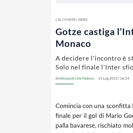
CALCIOWEB
»
NEWS
Gotze castiga l’In
Monaco
A decidere l'incontro è s
Solo nel finale l'Inter sfi
di
Alessandro De Padova
21 Lug 2015 | 16:24
Comincia con una sconfitta l
finale per il gol di Mario G
palla bavarese, rischiato mo