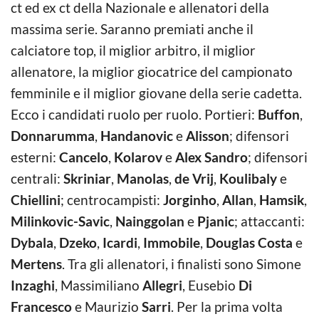
ct ed ex ct della Nazionale e allenatori della
massima serie. Saranno premiati anche il
calciatore top, il miglior arbitro, il miglior
allenatore, la miglior giocatrice del campionato
femminile e il miglior giovane della serie cadetta.
Ecco i candidati ruolo per ruolo. Portieri:
Buffon
,
Donnarumma
,
Handanovic
e
Alisson
; difensori
esterni:
Cancelo
,
Kolarov
e
Alex Sandro
; difensori
centrali:
Skriniar
,
Manolas
,
de Vrij
,
Koulibaly
e
Chiellini
; centrocampisti:
Jorginho
,
Allan
,
Hamsik
,
Milinkovic-Savic
,
Nainggolan
e
Pjanic
; attaccanti:
Dybala
,
Dzeko
,
Icardi
,
Immobile
,
Douglas Costa
e
Mertens
. Tra gli allenatori, i finalisti sono Simone
Inzaghi
, Massimiliano
Allegri
, Eusebio
Di
Francesco
e Maurizio
Sarri
. Per la prima volta