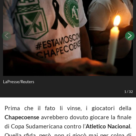
LaPresse/Reuters
L
1
/
32
Prima che il fato li vinse, i giocatori della
Chapecoense
avrebbero dovuto giocare la finale
di Copa Sudamericana contro l’
Atletico Nacional
.
Quella sfida, però, non si giocò mai per colpa di