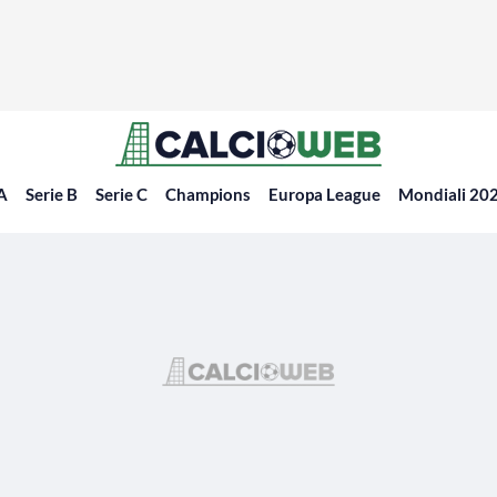
 A
Serie B
Serie C
Champions
Europa League
Mondiali 20