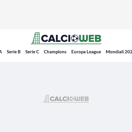
 A
Serie B
Serie C
Champions
Europa League
Mondiali 20