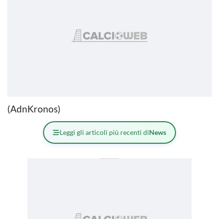
(AdnKronos)
Leggi gli articoli più recenti di
News