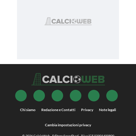
Chi siamo
Redazione e Contatti
Privacy
Note legali
Cambia impostazioni privacy
© 2026
CalcioWeb
- Editore Socedit srl - P.iva/CF 02901400800