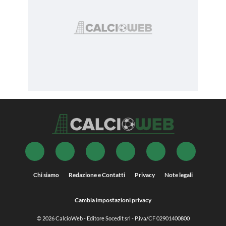
Chi siamo
Redazione e Contatti
Privacy
Note legali
Cambia impostazioni privacy
© 2026
CalcioWeb
- Editore Socedit srl - P.iva/CF 02901400800