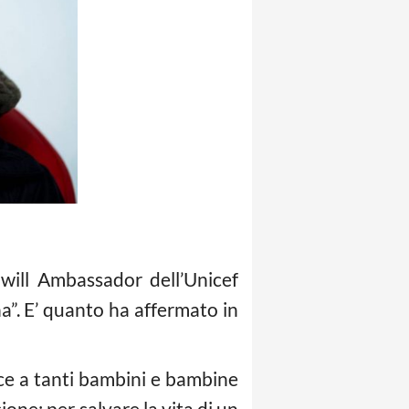
dwill Ambassador dell’Unicef
a”. E’ quanto ha affermato in
oce a tanti bambini e bambine
one; per salvare la vita di un