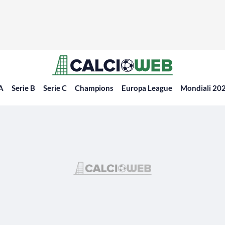
 A
Serie B
Serie C
Champions
Europa League
Mondiali 20