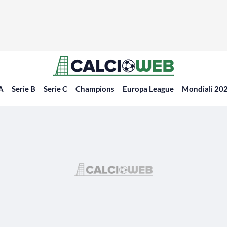
 A
Serie B
Serie C
Champions
Europa League
Mondiali 20