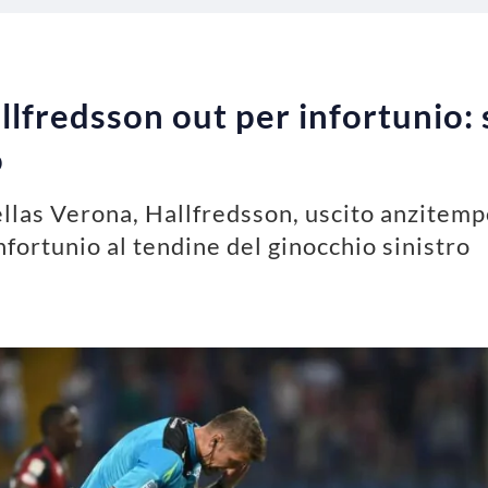
lfredsson out per infortunio: s
o
llas Verona, Hallfredsson, uscito anzitempo
fortunio al tendine del ginocchio sinistro