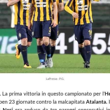
LaPresse - P.G.
 La prima vittoria in questo campionato per l’
He
 ben 23 giornate contro la malcapitata
Atalanta.
I
l Neri
era reduce da tre pareggi consecutivi in