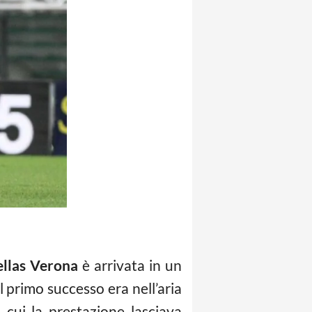
llas Verona
è arrivata in un
l primo successo era nell’aria
 cui la prestazione lasciava