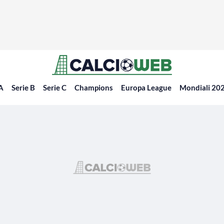
 A
Serie B
Serie C
Champions
Europa League
Mondiali 20