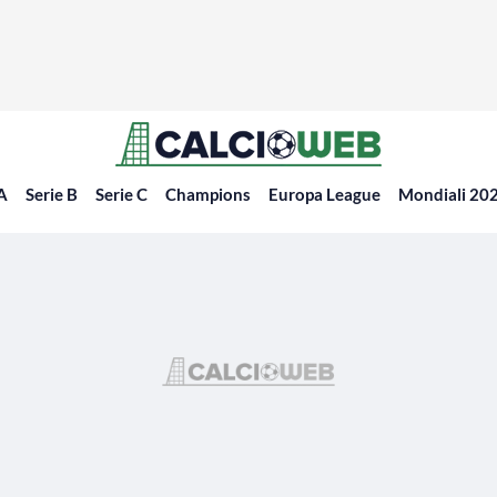
 A
Serie B
Serie C
Champions
Europa League
Mondiali 20