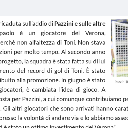
è ricaduta sull’addio di
Pazzini e sulle altre
paolo è un giocatore del Verona,
rchè non all’altezza di Toni. Non stava
razioni per molto tempo. Al secondo anno
progetto, la squadra è stata fatta su di lui
ento del record di gol di Toni. È stato
buito alla promozione. In giugno è stato
Pazzini 
 giocatori, è cambiata l’idea di gioco. A
sta per Pazzini, a cui comunque contribuiamo per
. Gli altri giocatori che sono arrivati hanno cara
spresso la volontà di andare via e lo abbiamo asse
 è stato un ottimo investimento del Verona”.