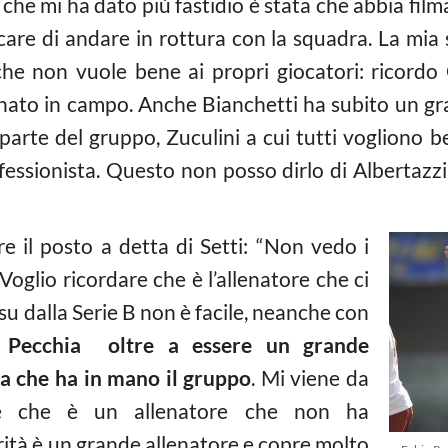
che mi ha dato più fastidio è stata che abbia film
re di andare in rottura con la squadra. La mia soc
e non vuole bene ai propri giocatori: ricordo 
nato in campo. Anche Bianchetti ha subito un gra
 parte del gruppo, Zuculini a cui tutti vogliono 
fessionista. Questo non posso dirlo di Albertazzi
e il posto a detta di Setti: “Non vedo i
oglio ricordare che è l’allenatore che ci
 su dalla Serie B non è facile, neanche con
o
Pecchia oltre a essere un grande
a che ha in mano il gruppo
. Mi viene da
re che è un allenatore che non ha
rità è un grande allenatore e copre molto