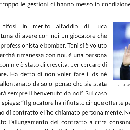
Purtroppo le gestioni ci hanno messo in condizio
 tifosi in merito all’addio di Luca
rtuna di avere con noi un giocatore che
 professionista e bomber. Toni si è voluto
 perchè rimanesse con noi, è una persona
con me è stato di crescita, per cercare di
are. Ha detto di non voler fare il ds né
è allontanato da solo, penso che sia stata
Foto LaP
arà sempre il benvenuto da noi”. Sul caso
i spiega: “Il giocatore ha rifiutato cinque offerte p
no di contratto e l’ho chiamato personalmente. No
osto l’allungamento del contratto a cifre cons