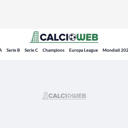
 A
Serie B
Serie C
Champions
Europa League
Mondiali 20