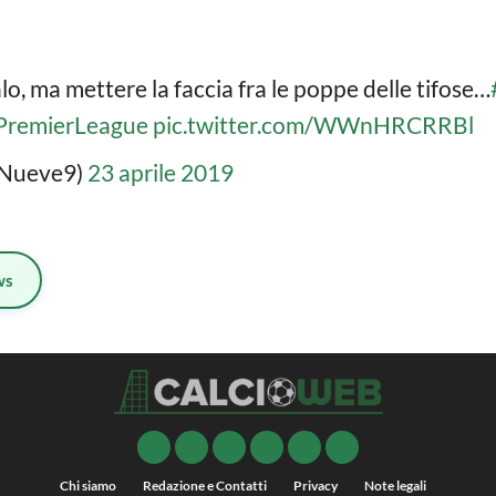
alo, ma mettere la faccia fra le poppe delle tifose…
PremierLeague
pic.twitter.com/WWnHRCRRBl
oNueve9)
23 aprile 2019
ws
Chi siamo
Redazione e Contatti
Privacy
Note legali