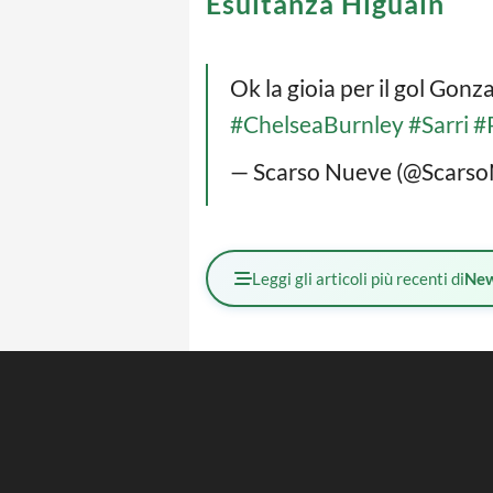
Esultanza Higuain
Ok la gioia per il gol Gonz
#ChelseaBurnley
#Sarri
#
— Scarso Nueve (@Scars
Leggi gli articoli più recenti di
Ne