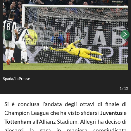
Spada/LaPresse
S
1
/
12
Si è conclusa l’andata degli ottavi di finale di
Champion League che ha visto sfidarsi
Juventus
e
Tottenham
all’Allianz Stadium. Allegri ha deciso di
giocarsi la gara in maniera spregiudicata