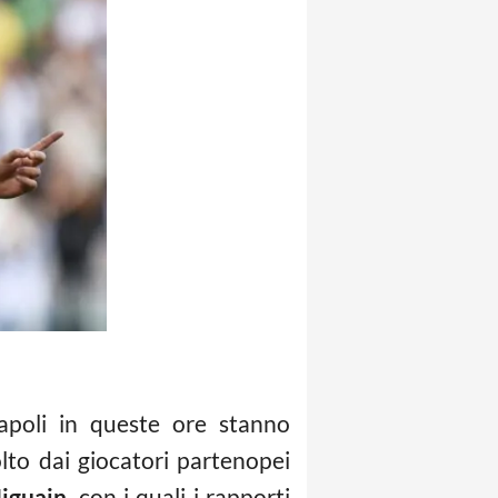
apoli in queste ore stanno
lto dai giocatori partenopei
iguain
, con i quali i rapporti