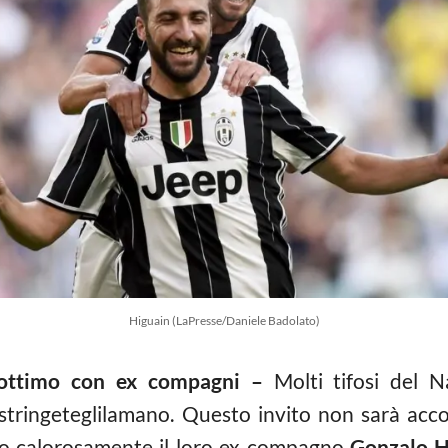
Higuain (LaPresse/Daniele Badolato)
 ottimo con ex compagni –
Molti tifosi del N
tringeteglilamano. Questo invito non sarà acco
o calorosamente il loro ex compagno
Gonzalo H