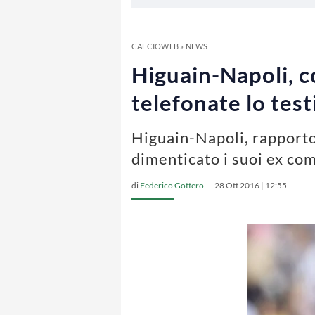
CALCIOWEB
»
NEWS
Higuain-Napoli, c
telefonate lo tes
Higuain-Napoli, rapporto
dimenticato i suoi ex com
di
Federico Gottero
28 Ott 2016 | 12:55