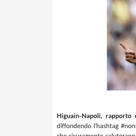
Higuain-Napoli, rapporto
diffondendo l’hashtag #nons
che sicuramente saluterann