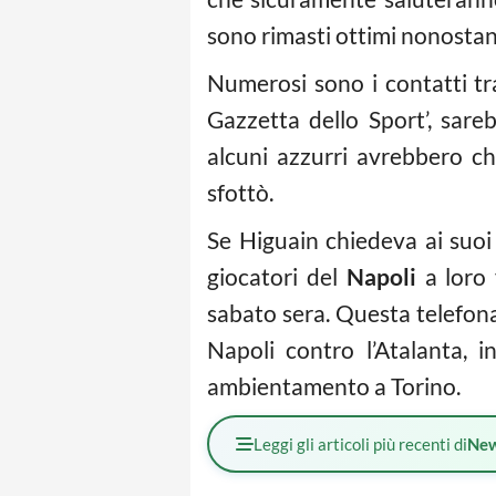
sono rimasti ottimi nonostant
Numerosi sono i contatti tra
Gazzetta dello Sport’, sar
alcuni azzurri avrebbero ch
sfottò.
Se Higuain chiedeva ai suoi 
giocatori del
Napoli
a loro
sabato sera. Questa telefona
Napoli contro l’Atalanta, 
ambientamento a Torino.
Leggi gli articoli più recenti di
Ne