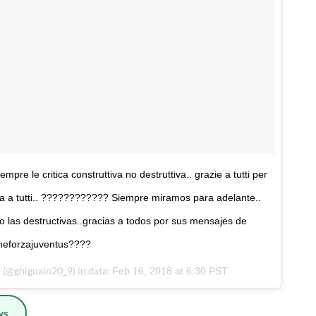
e le critica construttiva no destruttiva.. grazie a tutti per
ata a tutti.. ???????????? Siempre miramos para adelante..
no las destructivas..gracias a todos por sus mensajes de
fineforzajuventus????
(@ghiguain20_9) in data:
o
Feb 16, 2018 at 6:30 PST
ws