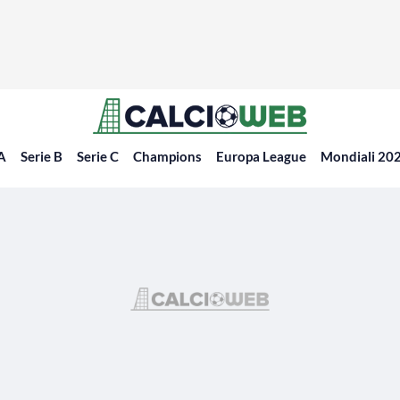
 A
Serie B
Serie C
Champions
Europa League
Mondiali 20