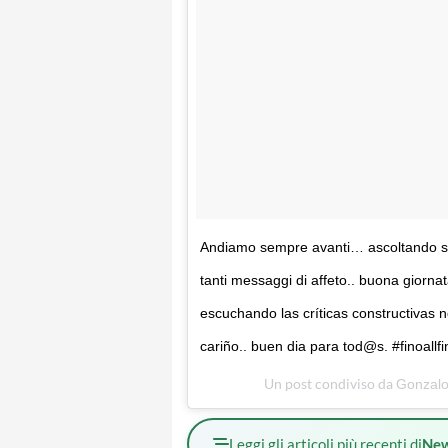
Andiamo sempre avanti… ascoltando sempr
tanti messaggi di affeto.. buona giorn
escuchando las críticas constructivas 
cariño.. buen dia para tod@s. #finoall
Un post condiviso da
Gonzal
Leggi gli articoli più recenti di
Ne