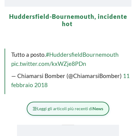
Huddersfield-Bournemouth, incidente
hot
Tutto a posto.
#HuddersfieldBournemouth
pic.twitter.com/kxWZje8PDn
— Chiamarsi Bomber (@ChiamarsiBomber)
11
febbraio 2018
Leggi gli articoli più recenti di
News