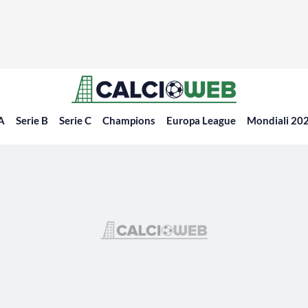
 A
Serie B
Serie C
Champions
Europa League
Mondiali 20