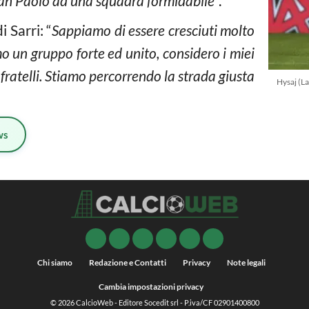
San Paolo ad una squadra formidabile
“.
 Sarri: “
Sappiamo di essere cresciuti molto
mo un gruppo forte ed unito, considero i miei
ratelli. Stiamo percorrendo la strada giusta
Hysaj (L
ws
Chi siamo
Redazione e Contatti
Privacy
Note legali
Cambia impostazioni privacy
© 2026
CalcioWeb
- Editore Socedit srl - P.iva/CF 02901400800