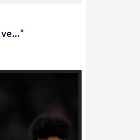
Juve…”