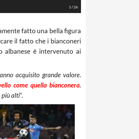
1
/
26
amente fatto una bella figura
are il fatto che i bianconeri
ino albanese è intervenuto ai
 hanno acquisito grande valore.
vello come quella bianconera
.
più alti
“.