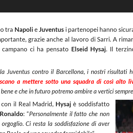
to tra
Napoli
e
Juventus
i partenopei hanno sicur
ortante, grazie anche al lavoro di Sarri. A rimarc
ub campano ci ha pensato
Elseid Hysaj
. Il terz
:
a Juventus contro il Barcellona, i nostri risultati
cano a mettere sotto una squadra di così alto li
bene e che in futuro potremo ambire a vertici sempre 
 con il Real Madrid,
Hysaj
è soddisfatto
 Ronaldo
: “
Personalmente il fatto che non
orgoglio. Ci resta la soddisfazione di aver