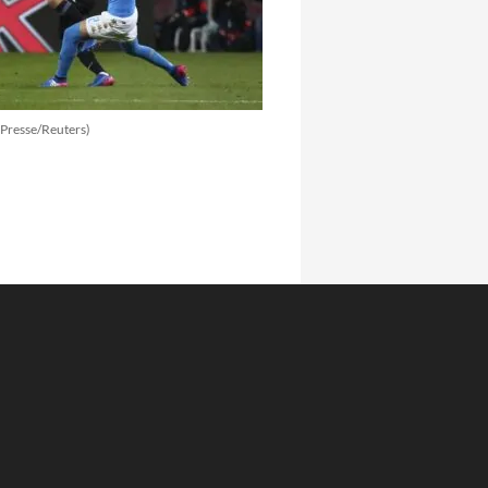
aPresse/Reuters)