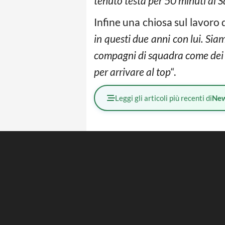
tenuto testa per 50 minuti al 
Infine una chiosa sul lavoro di
in questi due anni con lui. Sia
compagni di squadra come dei f
per arrivare al top
“.
Leggi gli articoli più recenti di
Ne