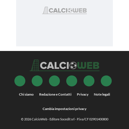
Chi siamo
Redazione e Contatti
Privacy
Note legali
Cambia impostazioni privacy
© 2026
CalcioWeb
- Editore Socedit srl - P.iva/CF 02901400800