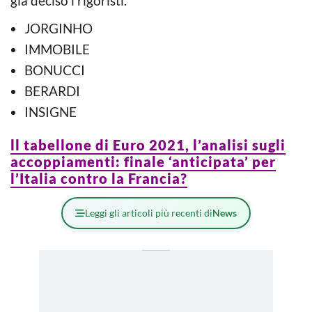
già deciso i rigoristi.
JORGINHO
IMMOBILE
BONUCCI
BERARDI
INSIGNE
ll tabellone di Euro 2021, l’analisi sugli
accoppiamenti: finale ‘anticipata’ per
l’Italia contro la Francia?
Leggi gli articoli più recenti di
News