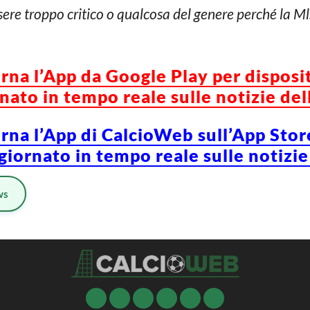
sere troppo critico o qualcosa del genere perché la M
orna l’App da Google Play per disposi
ato in tempo reale sulle notizie del
orna l’App di CalcioWeb sull’App Stor
iornato in tempo reale sulle notizie
ws