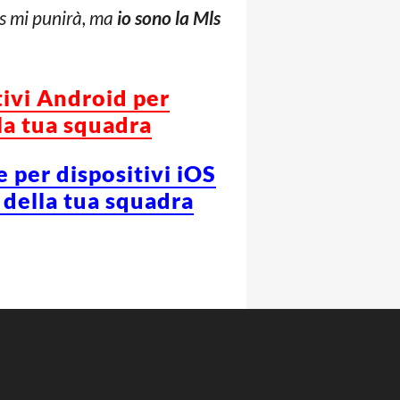
ls mi punirà, ma
io sono la Mls
tivi Android per
la tua squadra
e per dispositivi iOS
 della tua squadra