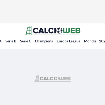
 A
Serie B
Serie C
Champions
Europa League
Mondiali 20