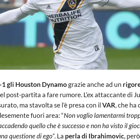
2-1 gli Houston Dynamo
grazie anche ad un
rigor
el post-partita a fare rumore. L’ex attaccante di J
urato, ma stavolta se l’è presa con il
VAR
, che ha 
lesemente fuori area: “
Non voglio lamentarmi trop
ccadendo quello che è successo e non ha visto il gio
una questione di ego”
. La
perla di Ibrahimovic
, però