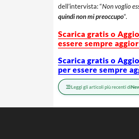
dell’intervista: “
Non voglio es
quindi non mi preoccupo
“.
Scarica gratis o Aggi
essere sempre aggiorn
Scarica gratis o Aggi
per essere sempre agg
Leggi gli articoli più recenti di
Ne