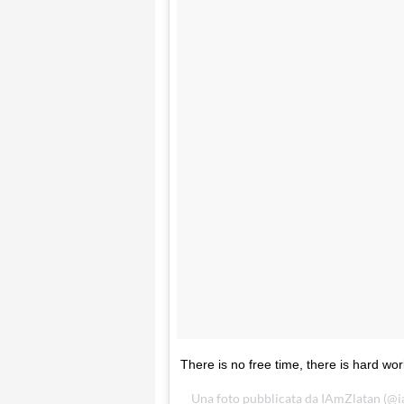
There is no free time, there is hard wo
Una foto pubblicata da IAmZlatan (@i