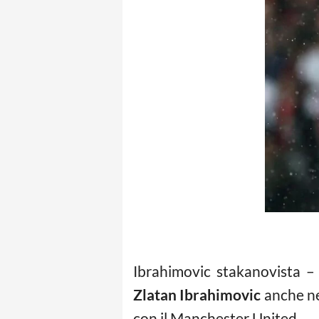
Ibrahimovic stakanovista – 
Zlatan Ibrahimovic
anche ne
con il Manchester United.