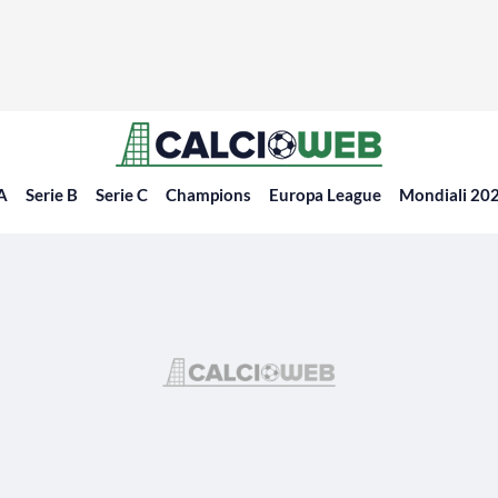
 A
Serie B
Serie C
Champions
Europa League
Mondiali 20