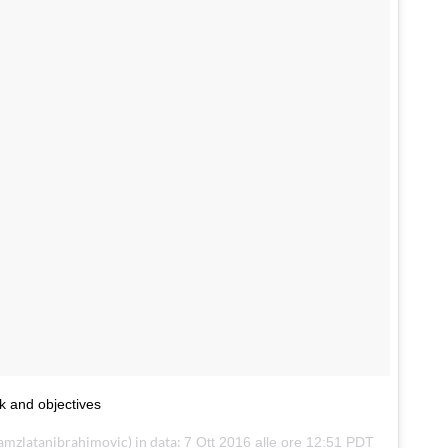
rk and objectives
amzlatanibrahimovic) in data:
7 Ott 2016 alle ore 12:51 PDT