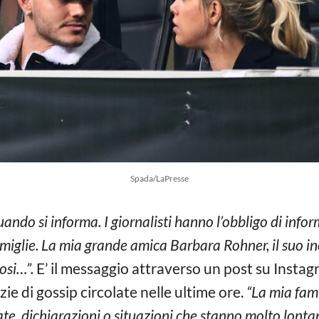
Spada/LaPresse
ando si informa. I giornalisti hanno l’obbligo di infor
iglie. La mia grande amica Barbara Rohner, il suo incre
mosi…”.
E’ il messaggio attraverso un post su Instag
zie di gossip circolate nelle ultime ore.
“La mia fami
ate, dichiarazioni o situazioni che stanno molto lonta