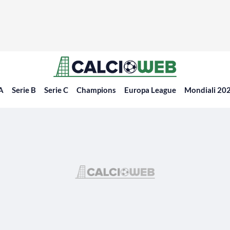
 A
Serie B
Serie C
Champions
Europa League
Mondiali 20