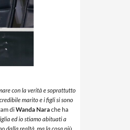
mare con la verità e soprattutto
dibile marito e i figli si sono
ram di
Wanda Nara
che ha
glia ed io stiamo abituati a
no dalla realtà, ma la cosa più