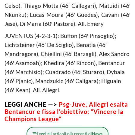
Celso), Thiago Motta (46′ Callegari), Matuidi (46′
Nkunku); Lucas Moura (46′ Guedes), Cavani (46′
Jesè), Di Maria (60′ Pastore). All. Emery
JUVENTUS (4-2-3-1): Buffon (64′ Pinsoglio);
Lichtsteiner (46′ De Sciglio), Benatia (46′
Mandragora), Chiellini (46′ Barzagli), Alex Sandro
(46′ Asamoah); Khedira (46′ Rincon), Bentancur
(46′ Marchisio); Cuadrado (46′ Sturaro), Dybala
(46′ Pjanic), Mandzukic (46′ Caligara); Higuain
(46′ Kean). All. Allegri.
LEGGI ANCHE —>
Psg-Juve, Allegri esalta
Bentancur e fissa l’obiettivo: “Vincere la
Champions League”
Leggi gli articoli più recenti di
News