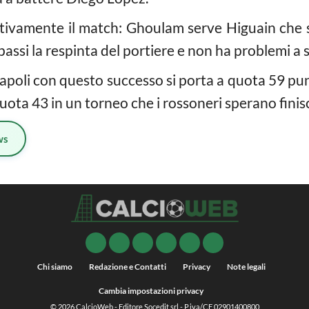
initivamente il match: Ghoulam serve Higuain che 
ssi la respinta del portiere e non ha problemi a si
 Napoli con questo successo si porta a quota 59 punt
a quota 43 in un torneo che i rossoneri sperano finis
ws
Chi siamo
Redazione e Contatti
Privacy
Note legali
Cambia impostazioni privacy
© 2026
CalcioWeb
- Editore Socedit srl - P.iva/CF 02901400800