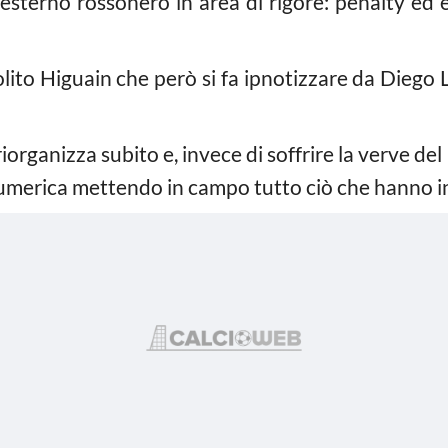
esterno rossonero in area di rigore: penalty ed e
solito Higuain che però si fa ipnotizzare da Dieg
riorganizza subito e, invece di soffrire la verve del
à numerica mettendo in campo tutto ciò che hanno i