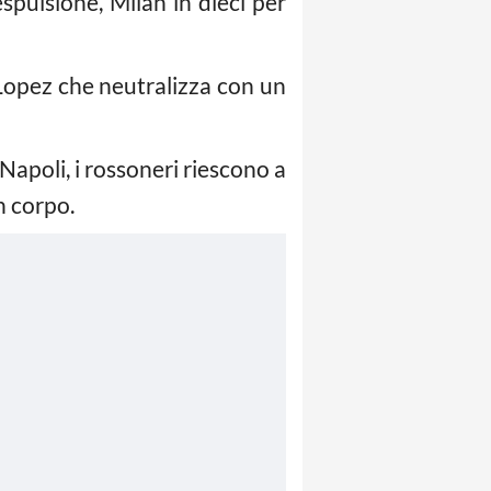
spulsione, Milan in dieci per
o Lopez che neutralizza con un
 Napoli, i rossoneri riescono a
n corpo.