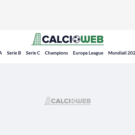
 A
Serie B
Serie C
Champions
Europa League
Mondiali 20