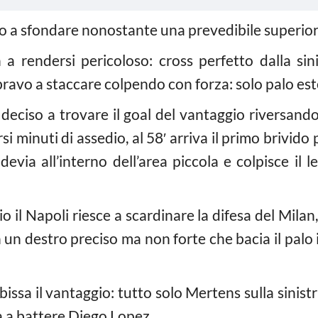
o a sfondare nonostante una prevedibile superiorit
n a rendersi pericoloso: cross perfetto dalla si
ravo a staccare colpendo con forza: solo palo est
 deciso a trovare il goal del vantaggio riversand
 minuti di assedio, al 58′ arriva il primo brivido 
devia all’interno dell’area piccola e colpisce il
o il Napoli riesce a scardinare la difesa del Milan
un destro preciso ma non forte che bacia il palo i
 bissa il vantaggio: tutto solo Mertens sulla sinis
a a battere Diego Lopez.