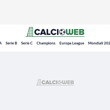
 A
Serie B
Serie C
Champions
Europa League
Mondiali 20